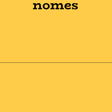
nomes
Opening
https://guiadoexnegativado.com.br/lista-de-credores-das-americanas-pdf/