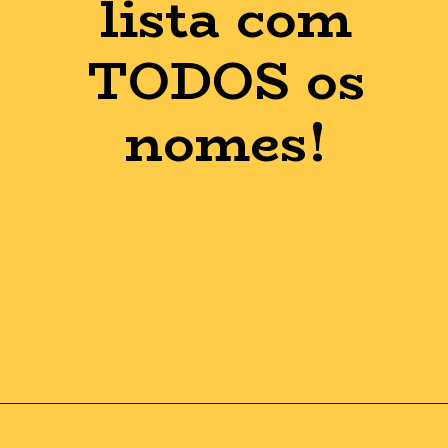
lista com
TODOS os
nomes!
Opening
https://guiadoexnegativado.com.br/lista-de-credores-das-americanas-pdf/