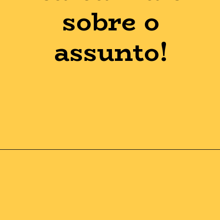
sobre o
assunto!
Opening
https://guiadoexnegativado.com.br/lista-de-credores-das-americanas-pdf/