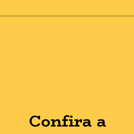
Opening
https://guiadoexnegativado.com.br/lista-de-credores-das-americanas-pdf/
Confira a