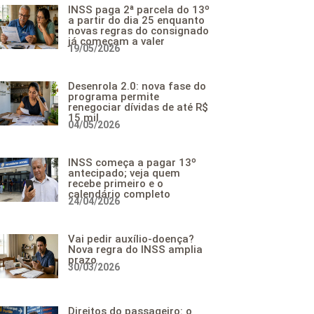
INSS paga 2ª parcela do 13º
a partir do dia 25 enquanto
novas regras do consignado
já começam a valer
19/05/2026
Desenrola 2.0: nova fase do
programa permite
renegociar dívidas de até R$
15 mil
04/05/2026
INSS começa a pagar 13º
antecipado; veja quem
recebe primeiro e o
calendário completo
24/04/2026
Vai pedir auxílio-doença?
Nova regra do INSS amplia
prazo
30/03/2026
Direitos do passageiro: o