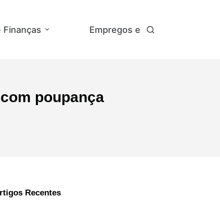
e Finanças
Empregos e Concursos
A
e com poupança
rtigos Recentes