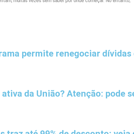
entam, muitas vezes sem saber por onde começar. No entanto,
rama permite renegociar dívidas 
ativa da União? Atenção: pode s
s traz até 99% de desconto; veja