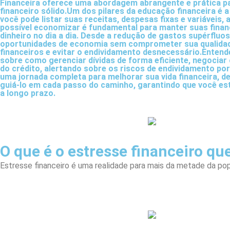
Financeira oferece uma abordagem abrangente e prática par
financeiro sólido.Um dos pilares da educação financeira 
você pode listar suas receitas, despesas fixas e variáveis,
possível economizar é fundamental para manter suas finanç
dinheiro no dia a dia. Desde a redução de gastos supérfluos
oportunidades de economia sem comprometer sua qualidade
financeiros e evitar o endividamento desnecessário.Entend
sobre como gerenciar dívidas de forma eficiente, negocia
do crédito, alertando sobre os riscos de endividamento p
uma jornada completa para melhorar sua vida financeira, d
guiá-lo em cada passo do caminho, garantindo que você est
a longo prazo.
O que é o estresse financeiro qu
Estresse financeiro é uma realidade para mais da metade da pop