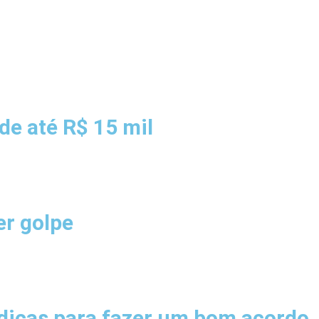
de até R$ 15 mil
er golpe
 dicas para fazer um bom acordo