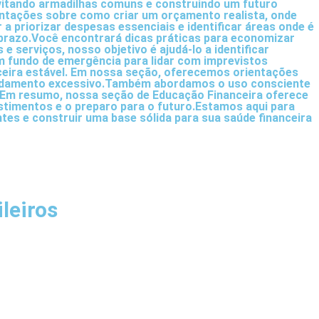
evitando armadilhas comuns e construindo um futuro
ientações sobre como criar um orçamento realista, onde
 a priorizar despesas essenciais e identificar áreas onde é
 prazo.Você encontrará dicas práticas para economizar
 serviços, nosso objetivo é ajudá-lo a identificar
m fundo de emergência para lidar com imprevistos
nceira estável. Em nossa seção, oferecemos orientações
dividamento excessivo.Também abordamos o uso consciente
s.Em resumo, nossa seção de Educação Financeira oferece
stimentos e o preparo para o futuro.Estamos aqui para
tes e construir uma base sólida para sua saúde financeira
leiros