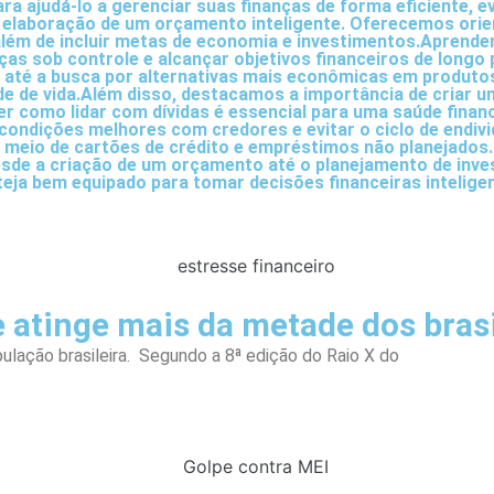
a ajudá-lo a gerenciar suas finanças de forma eficiente, 
é a elaboração de um orçamento inteligente. Oferecemos or
 além de incluir metas de economia e investimentos.Aprender
as sob controle e alcançar objetivos financeiros de longo
 até a busca por alternativas mais econômicas em produtos e
 de vida.Além disso, destacamos a importância de criar u
er como lidar com dívidas é essencial para uma saúde fina
r condições melhores com credores e evitar o ciclo de en
or meio de cartões de crédito e empréstimos não planejado
esde a criação de um orçamento até o planejamento de inve
eja bem equipado para tomar decisões financeiras inteligen
e atinge mais da metade dos brasi
ulação brasileira. Segundo a 8ª edição do Raio X do