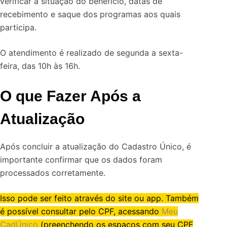
verificar a situação do benefício, datas de
recebimento e saque dos programas aos quais
participa.
O atendimento é realizado de segunda a sexta-
feira, das 10h às 16h.
O que Fazer Após a
Atualização
Após concluir a atualização do Cadastro Único, é
importante confirmar que os dados foram
processados corretamente.
Isso pode ser feito através do site ou app. Também
é possível consultar pelo CPF, acessando
Meu
CadÚnico
(preenchendo os espaços com seu CPF