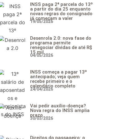
INSS paga 2ª parcela do 13º
a partir do dia 25 enquanto
novas regras do consignado
já começam a valer
19/05/2026
Desenrola 2.0: nova fase do
programa permite
renegociar dívidas de até R$
15 mil
04/05/2026
INSS começa a pagar 13º
antecipado; veja quem
recebe primeiro e o
calendário completo
24/04/2026
Vai pedir auxílio-doença?
Nova regra do INSS amplia
prazo
30/03/2026
Direitos do passageiro: o