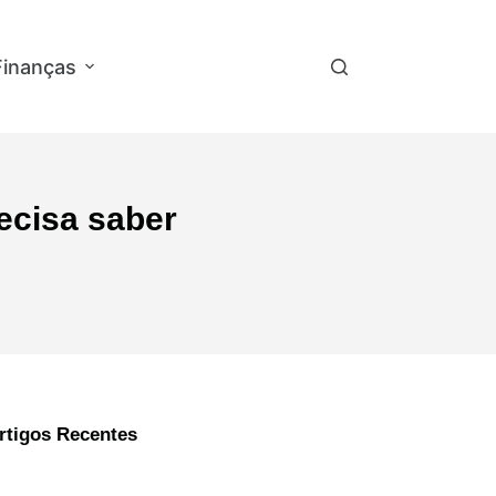
Finanças
Empregos e Concursos
Ap
ecisa saber
rtigos Recentes