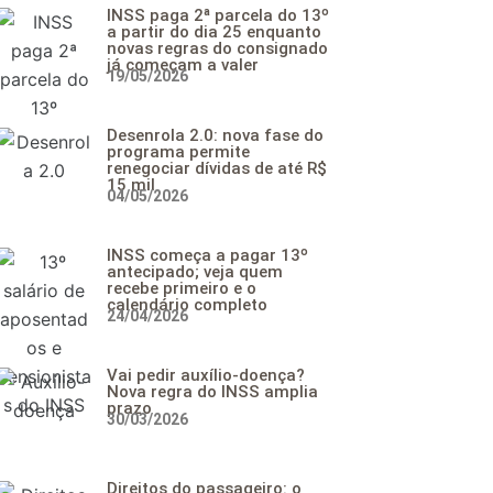
INSS paga 2ª parcela do 13º
a partir do dia 25 enquanto
novas regras do consignado
já começam a valer
19/05/2026
Desenrola 2.0: nova fase do
programa permite
renegociar dívidas de até R$
15 mil
04/05/2026
INSS começa a pagar 13º
antecipado; veja quem
recebe primeiro e o
calendário completo
24/04/2026
Vai pedir auxílio-doença?
Nova regra do INSS amplia
prazo
30/03/2026
Direitos do passageiro: o