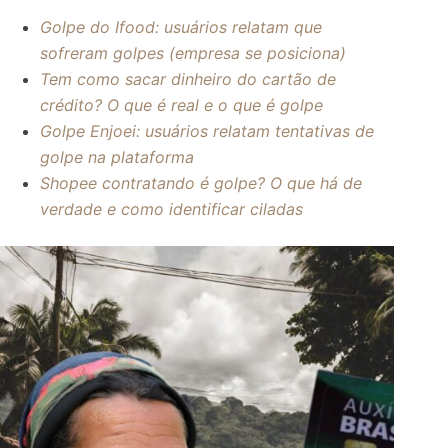
Golpe do Ifood: usuários relatam que
sofreram golpes (empresa se posiciona)
Tem como sacar dinheiro do cartão de
crédito? O que é real e o que é golpe
Golpe Enjoei: usuários relatam tentativas de
golpe na plataforma
Shopee contratando é golpe? O que há de
verdade e como identificar ciladas