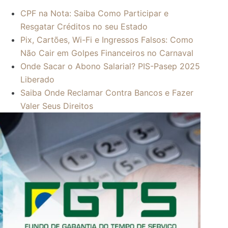
CPF na Nota: Saiba Como Participar e
Resgatar Créditos no seu Estado
Pix, Cartões, Wi-Fi e Ingressos Falsos: Como
Não Cair em Golpes Financeiros no Carnaval
Onde Sacar o Abono Salarial? PIS-Pasep 2025
Liberado
Saiba Onde Reclamar Contra Bancos e Fazer
Valer Seus Direitos