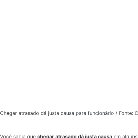
Chegar atrasado dá justa causa para funcionário / Fonte: 
Você sabia que
chegar atrasado dá justa causa
em alguns