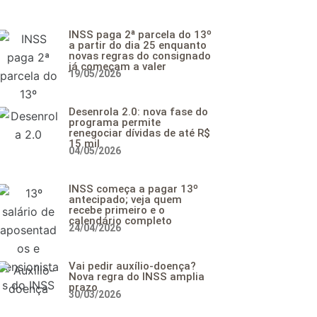
INSS paga 2ª parcela do 13º
a partir do dia 25 enquanto
novas regras do consignado
já começam a valer
19/05/2026
Desenrola 2.0: nova fase do
programa permite
renegociar dívidas de até R$
15 mil
04/05/2026
INSS começa a pagar 13º
antecipado; veja quem
recebe primeiro e o
calendário completo
24/04/2026
Vai pedir auxílio-doença?
Nova regra do INSS amplia
prazo
30/03/2026