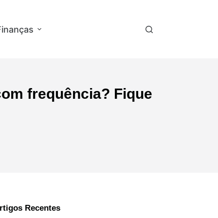
Finanças
Empregos e Concursos
Ap
 com frequência? Fique
rtigos Recentes