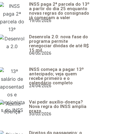
INSS paga 2ª parcela do 13º
a partir do dia 25 enquanto
novas regras do consignado
já começam a valer
19/05/2026
Desenrola 2.0: nova fase do
programa permite
renegociar dívidas de até R$
15 mil
04/05/2026
INSS começa a pagar 13º
antecipado; veja quem
recebe primeiro e o
calendário completo
24/04/2026
Vai pedir auxílio-doença?
Nova regra do INSS amplia
prazo
30/03/2026
Direitos do passageiro: o