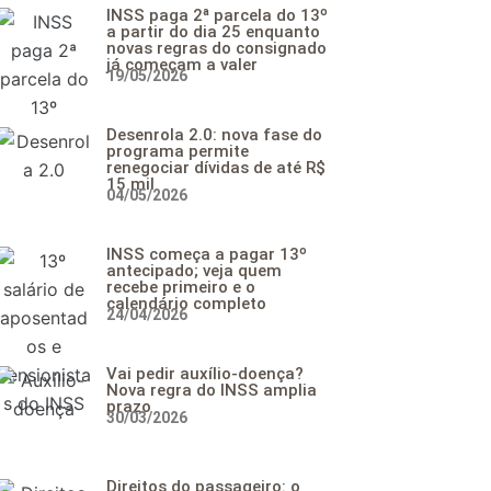
INSS paga 2ª parcela do 13º
a partir do dia 25 enquanto
novas regras do consignado
já começam a valer
19/05/2026
Desenrola 2.0: nova fase do
programa permite
renegociar dívidas de até R$
15 mil
04/05/2026
INSS começa a pagar 13º
antecipado; veja quem
recebe primeiro e o
calendário completo
24/04/2026
Vai pedir auxílio-doença?
Nova regra do INSS amplia
prazo
30/03/2026
Direitos do passageiro: o