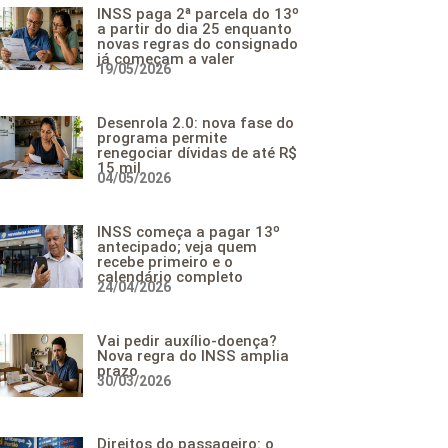
INSS paga 2ª parcela do 13º
a partir do dia 25 enquanto
novas regras do consignado
já começam a valer
19/05/2026
Desenrola 2.0: nova fase do
programa permite
renegociar dívidas de até R$
15 mil
04/05/2026
INSS começa a pagar 13º
antecipado; veja quem
recebe primeiro e o
calendário completo
24/04/2026
Vai pedir auxílio-doença?
Nova regra do INSS amplia
prazo
30/03/2026
Direitos do passageiro: o