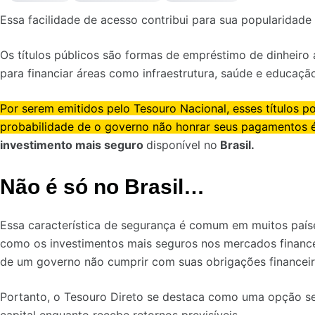
Essa facilidade de acesso contribui para sua popularidad
Os títulos públicos são formas de empréstimo de dinheiro 
para financiar áreas como infraestrutura, saúde e educaçã
Por serem emitidos pelo Tesouro Nacional, esses títulos p
probabilidade de o governo não honrar seus pagamentos
investimento mais seguro
disponível no
Brasil.
Não é só no Brasil…
Essa característica de segurança é comum em muitos países
como os investimentos mais seguros nos mercados financei
de um governo não cumprir com suas obrigações financeir
Portanto, o Tesouro Direto se destaca como uma opção se
capital enquanto recebe retornos previsíveis.