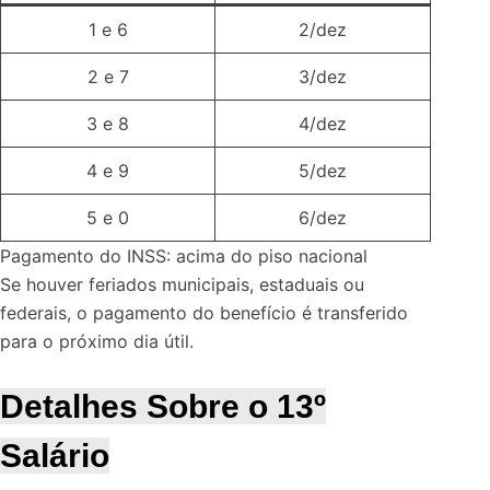
1 e 6
2/dez
2 e 7
3/dez
3 e 8
4/dez
4 e 9
5/dez
5 e 0
6/dez
Pagamento do INSS: acima do piso nacional
Se houver feriados municipais, estaduais ou
federais, o pagamento do benefício é transferido
para o próximo dia útil.
Detalhes Sobre o 13º
Salário