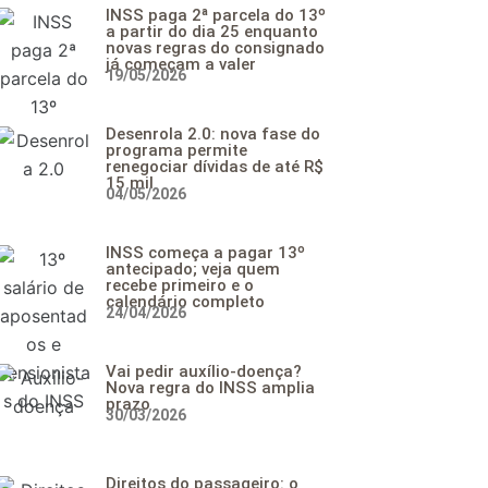
INSS paga 2ª parcela do 13º
a partir do dia 25 enquanto
novas regras do consignado
já começam a valer
19/05/2026
Desenrola 2.0: nova fase do
programa permite
renegociar dívidas de até R$
15 mil
04/05/2026
INSS começa a pagar 13º
antecipado; veja quem
recebe primeiro e o
calendário completo
24/04/2026
Vai pedir auxílio-doença?
Nova regra do INSS amplia
prazo
30/03/2026
Direitos do passageiro: o