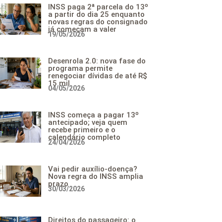
INSS paga 2ª parcela do 13º
a partir do dia 25 enquanto
novas regras do consignado
já começam a valer
19/05/2026
Desenrola 2.0: nova fase do
programa permite
renegociar dívidas de até R$
15 mil
04/05/2026
INSS começa a pagar 13º
antecipado; veja quem
recebe primeiro e o
calendário completo
24/04/2026
Vai pedir auxílio-doença?
Nova regra do INSS amplia
prazo
30/03/2026
Direitos do passageiro: o