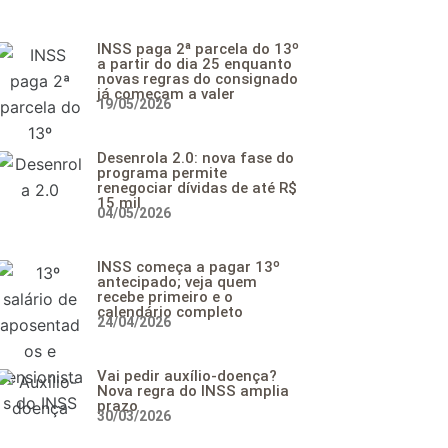
INSS paga 2ª parcela do 13º
a partir do dia 25 enquanto
novas regras do consignado
já começam a valer
19/05/2026
Desenrola 2.0: nova fase do
programa permite
renegociar dívidas de até R$
15 mil
04/05/2026
INSS começa a pagar 13º
antecipado; veja quem
recebe primeiro e o
calendário completo
24/04/2026
Vai pedir auxílio-doença?
Nova regra do INSS amplia
prazo
30/03/2026