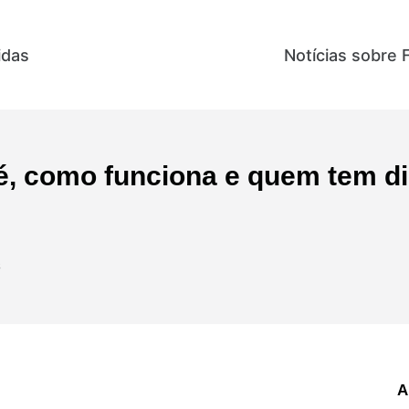
idas
Direitos e Benefícios
Notícias sobre 
é, como funciona e quem tem di
S
A