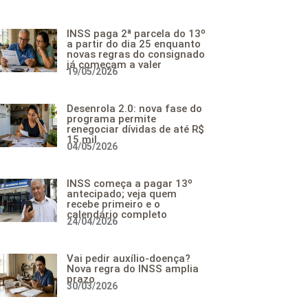
INSS paga 2ª parcela do 13º
a partir do dia 25 enquanto
novas regras do consignado
já começam a valer
19/05/2026
Desenrola 2.0: nova fase do
programa permite
renegociar dívidas de até R$
15 mil
04/05/2026
INSS começa a pagar 13º
antecipado; veja quem
recebe primeiro e o
calendário completo
24/04/2026
Vai pedir auxílio-doença?
Nova regra do INSS amplia
prazo
30/03/2026