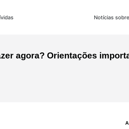
ívidas
Direitos e Benefícios
Notícias sobr
azer agora? Orientações import
A