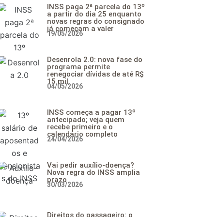
INSS paga 2ª parcela do 13º
a partir do dia 25 enquanto
novas regras do consignado
já começam a valer
19/05/2026
Desenrola 2.0: nova fase do
programa permite
renegociar dívidas de até R$
15 mil
04/05/2026
INSS começa a pagar 13º
antecipado; veja quem
recebe primeiro e o
calendário completo
24/04/2026
Vai pedir auxílio-doença?
Nova regra do INSS amplia
prazo
30/03/2026
Direitos do passageiro: o