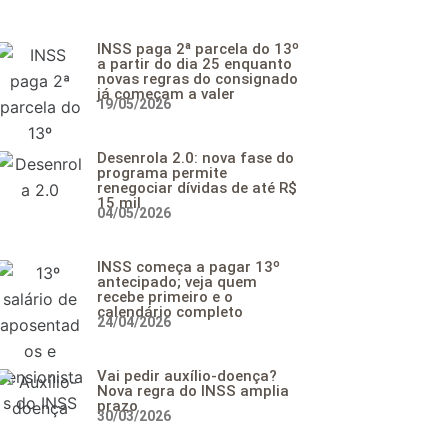
INSS paga 2ª parcela do 13º
a partir do dia 25 enquanto
novas regras do consignado
já começam a valer
19/05/2026
Desenrola 2.0: nova fase do
programa permite
renegociar dívidas de até R$
15 mil
04/05/2026
INSS começa a pagar 13º
antecipado; veja quem
recebe primeiro e o
calendário completo
24/04/2026
Vai pedir auxílio-doença?
Nova regra do INSS amplia
prazo
30/03/2026