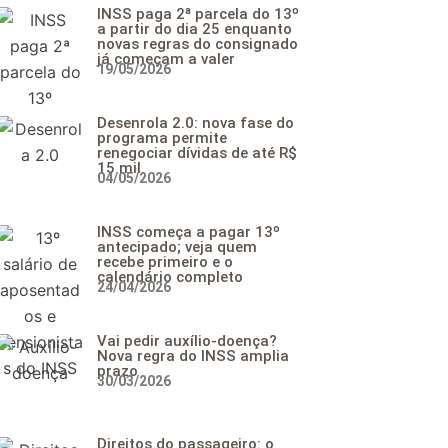
INSS paga 2ª parcela do 13º
a partir do dia 25 enquanto
novas regras do consignado
já começam a valer
19/05/2026
Desenrola 2.0: nova fase do
programa permite
renegociar dívidas de até R$
15 mil
04/05/2026
INSS começa a pagar 13º
antecipado; veja quem
recebe primeiro e o
calendário completo
24/04/2026
Vai pedir auxílio-doença?
Nova regra do INSS amplia
prazo
30/03/2026
Direitos do passageiro: o