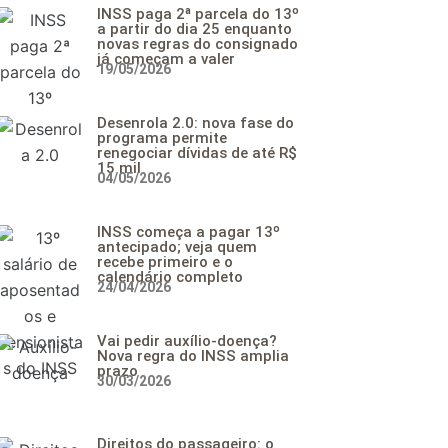
INSS paga 2ª parcela do 13º
a partir do dia 25 enquanto
novas regras do consignado
já começam a valer
19/05/2026
Desenrola 2.0: nova fase do
programa permite
renegociar dívidas de até R$
15 mil
04/05/2026
INSS começa a pagar 13º
antecipado; veja quem
recebe primeiro e o
calendário completo
24/04/2026
Vai pedir auxílio-doença?
Nova regra do INSS amplia
prazo
30/03/2026
Direitos do passageiro: o